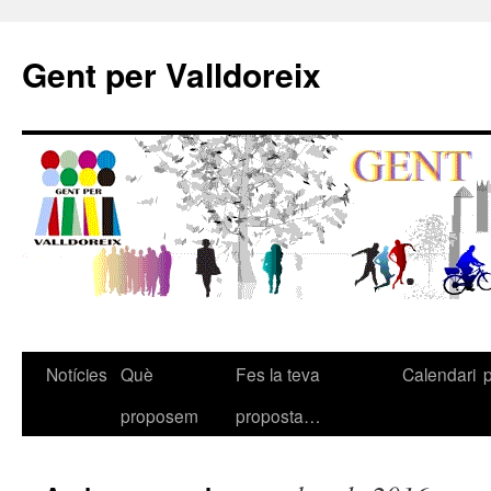
Gent per Valldoreix
Notícies
Què
Fes la teva
Calendari
proposem
proposta…