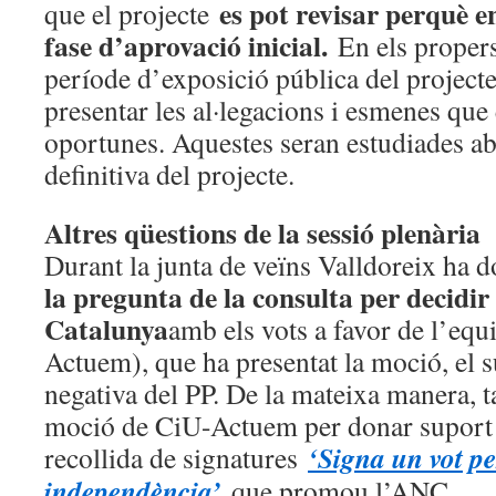
es pot revisar perquè e
que el projecte
fase d’aprovació inicial.
En els propers
període d’exposició pública del project
presentar les al·legacions i esmenes que
oportunes. Aquestes seran estudiades ab
definitiva del projecte.
Altres qüestions de la sessió plenària
Durant la junta de veïns Valldoreix ha 
la pregunta de la consulta per decidir 
Catalunya
amb els vots a favor de l’eq
Actuem), que ha presentat la moció, el 
negativa del PP. De la mateixa manera, t
moció de CiU-Actuem per donar suport 
‘Signa un vot pe
recollida de signatures
independència’
que promou l’ANC.