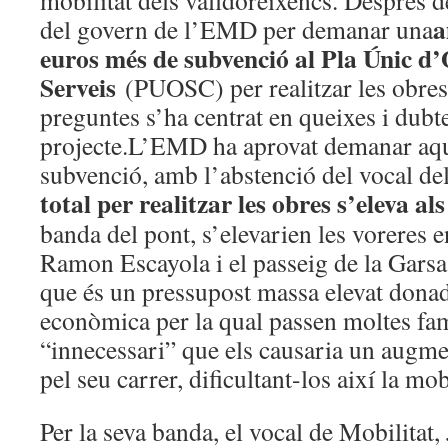
mobilitat dels valldoreixencs. Després d
a
del govern de l’EMD per demanar una
euros més de subvenció al Pla Únic d’
Serveis
(PUOSC) per realitzar les obres,
preguntes s’ha centrat en queixes i dubt
projecte.L’EMD ha aprovat demanar aqu
subvenció, amb l’abstenció del vocal de
total per realitzar les obres s’eleva a
banda del pont, s’elevarien les voreres e
Ramon Escayola i el passeig de la Garsa
que és un pressupost massa elevat donad
econòmica per la qual passen moltes famí
“innecessari” que els causaria un augmen
pel seu carrer, dificultant-los així la mobi
Per la seva banda, el vocal de Mobilitat