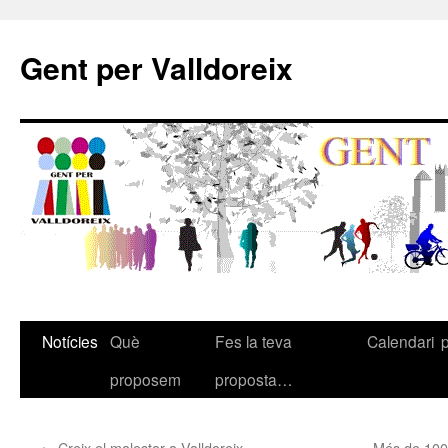
Gent per Valldoreix
Notícies
Què
Fes la teva
Calendari
proposem
proposta…
←
Creix el malestar a Valldoreix
Més de 100 