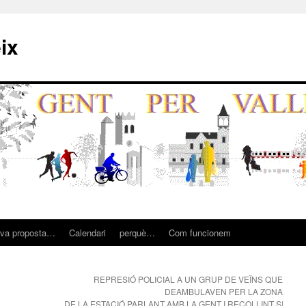
ix
eva proposta…
Calendari
perquè…
Com funcionem
REPRESIÓ POLICIAL A UN GRUP DE VEÏNS QUE
DEAMBULAVEN PER LA ZONA
DE LA ESTACIÓ PARLANT AMB LA GENT I RECOLLINT SIGNA