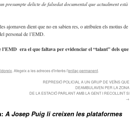
un presumpte delicte de falsedat documental que actualment està
 les ajornaven dient que no en sabien res, o atribuïen els motius de
del personal de l’EMD.
e l’EMD era el que faltava per evidenciar el “talant” dels que
lldoreix
. Afegeix a les adreces d'interès l'
enllaç permanent
.
REPRESIÓ POLICIAL A UN GRUP DE VEÏNS QUE
DEAMBULAVEN PER LA ZONA
DE LA ESTACIÓ PARLANT AMB LA GENT I RECOLLINT SIGNA
→
a:
A Josep Puig li creixen les plataformes