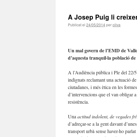
A Josep Puig li creix
Publicat el
24/05/2014
per
oliva
Un mal govern de l’EMD de Valldo
d’aquesta tranquil·la població de
A l’Audiència pública i Ple del 22/5
indignats reclamant una actuació de
ciutadanes, i més ètica en les form
d’intervencions que el van obligar a 
resistència.
Una
actitud indolent, de vegades fr
d’adreçar-se a la gent davant d’unes
transport urbà sense haver-ho parlat