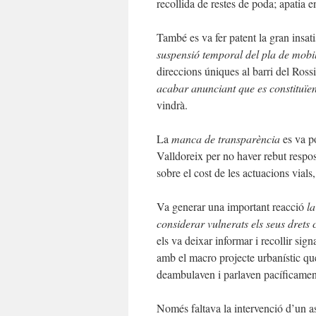
recollida de restes de poda; apatia e
També es va fer patent la gran insat
suspensió temporal del pla de mobil
direccions úniques al barri del Ross
acabar anunciant que es constituïe
vindrà.
La
manca de transparència
es va p
Valldoreix per no haver rebut respos
sobre el cost de les actuacions vials, 
Va generar una important reacció
l
considerar vulnerats els seus drets c
els va deixar informar i recollir si
amb el macro projecte urbanístic qu
deambulaven i parlaven pacíficament 
Només faltava la intervenció d’un as