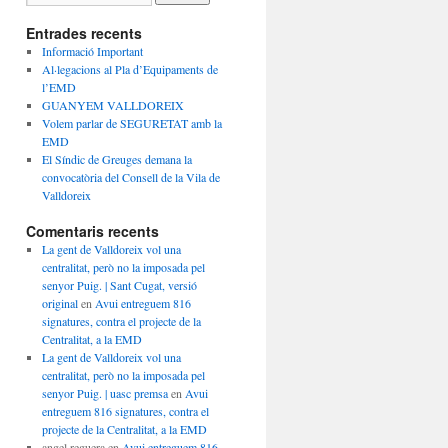
Entrades recents
Informació Important
Al·legacions al Pla d’Equipaments de
l’EMD
GUANYEM VALLDOREIX
Volem parlar de SEGURETAT amb la
EMD
El Síndic de Greuges demana la
convocatòria del Consell de la Vila de
Valldoreix
Comentaris recents
La gent de Valldoreix vol una
centralitat, però no la imposada pel
senyor Puig. | Sant Cugat, versió
original
en
Avui entreguem 816
signatures, contra el projecte de la
Centralitat, a la EMD
La gent de Valldoreix vol una
centralitat, però no la imposada pel
senyor Puig. | uasc premsa
en
Avui
entreguem 816 signatures, contra el
projecte de la Centralitat, a la EMD
angel reguera
en
Avui entreguem 816