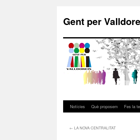
Gent per Valldore
Notícies
Què proposem
Fes la t
←
LA NOVA CENTRALITAT