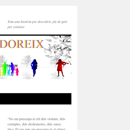
Tota una història per descobrir, ple de gent
per conèixer
“No em preocupa el crit dels violents, dels
corruptes, dels deshonestos, dels sense
TURES EN
ètica. El que més em preocupa és el silenci