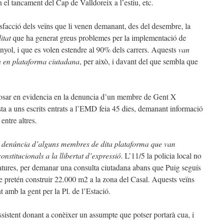
n el tancament del Cap de Valldoreix a l’estiu, etc.
isfacció dels veïns que li venen demanant, des del desembre, la
itat
que ha generat greus problemes per la implementació de
inyol, i que es volen estendre al 90% dels carrers. Aquests
van
n en plataforma ciutadana
, per això, i davant del que sembla que
osar en evidencia en la denuncia d’un membre de Gent X
ta a uns escrits entrats a l’EMD feia 45 dies, demanant informació
entre altres.
a denúncia d’alguns membres de dita plataforma que van
onstitucionals a la llibertat d’expressió
. L’11/5 la policia local no
gnatures, per demanar una consulta ciutadana abans que Puig seguís
e pretén construir 22.000 m2 a la zona del Casal. Aquests veïns
amb la gent per la Pl. de l’Estació.
sistent donant a conèixer un assumpte que potser portarà cua, i