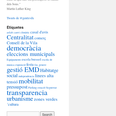
dels bons.”
Martin Luther King
Tweets de @gentxvdx
Etiquetes
casal d'avis
asfalt
canvi climàtic
Centralitat
comerç
Consell de la Vila
democràcia
eleccions municipals
escola bressol
Equipaments
escola de
festa
musica
exposició
foc
genere
gestió EMD
Habitatge
social
linees alta
independencia
mobilitat
tensió
pressupost
Pàrking estació
Seguretat
transparencia
urbanisme
zones verdes
´cultura