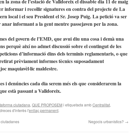
en la zona de l’estació de Valldoreix el dissabte dia 11 de maig
er informar i recollir signatures en contra del projecte de La
rn local i el seu President el Sr. Josep Puig. La petició va ser
r anar informant a la gent mentre passejaven per la zona.
mes del govern de l’EMD, que avui diu una cosa i demà una
ons perquè així no admet discussió sobre el contingut de les
 peticions d’informació dins dels terminis reglamentaris, o que
 retirat prèviament informes tècnics suposadament
joc maquiavèl·lic maldestre.
xes i denúncies cada dia serem més els que considerarem la
 que està passant a Valldoreix.
taforma ciutadana
,
QUE PROPOSEM
i etiquetada amb
Centralitat
,
dreces d'interès l'
enllaç permanent
.
s ciutadanes
Negocis urbanístics?
→