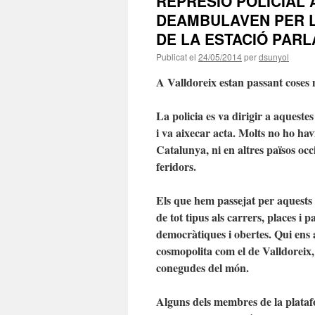
REPRESIÓ POLICIAL 
DEAMBULAVEN PER 
DE LA ESTACIÓ PARL
Publicat el
24/05/2014
per
dsunyol
A Valldoreix estan passant coses 
La policia es va dirigir a aqueste
i va aixecar acta. Molts no ho havi
Catalunya, ni en altres països occ
feridors.
Els que hem passejat per aquests 
de tot tipus als carrers, places i 
democràtiques i obertes. Qui ens a
cosmopolita com el de Valldoreix,
conegudes del món.
Alguns dels membres de la plata