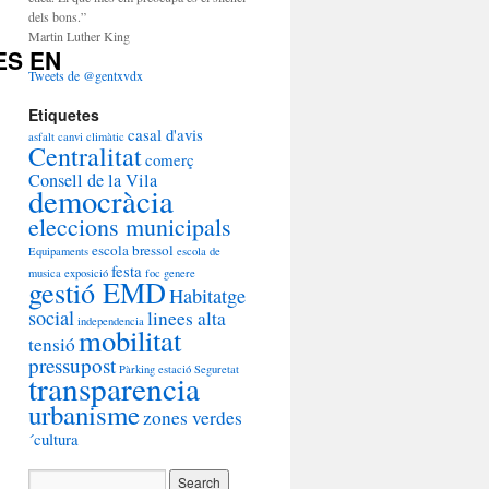
dels bons.”
Martin Luther King
ES EN
Tweets de @gentxvdx
Etiquetes
casal d'avis
asfalt
canvi climàtic
Centralitat
comerç
Consell de la Vila
democràcia
eleccions municipals
escola bressol
Equipaments
escola de
festa
musica
exposició
foc
genere
gestió EMD
Habitatge
social
linees alta
independencia
mobilitat
tensió
pressupost
Pàrking estació
Seguretat
transparencia
urbanisme
zones verdes
´cultura