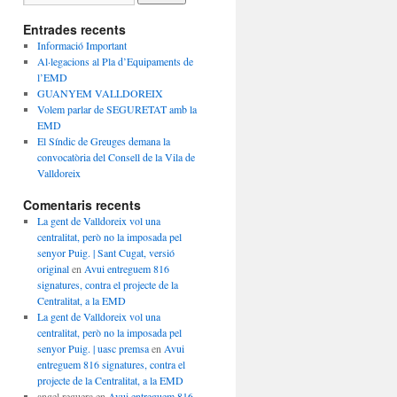
Entrades recents
Informació Important
Al·legacions al Pla d’Equipaments de
l’EMD
GUANYEM VALLDOREIX
Volem parlar de SEGURETAT amb la
EMD
El Síndic de Greuges demana la
convocatòria del Consell de la Vila de
Valldoreix
Comentaris recents
La gent de Valldoreix vol una
centralitat, però no la imposada pel
senyor Puig. | Sant Cugat, versió
original
en
Avui entreguem 816
signatures, contra el projecte de la
Centralitat, a la EMD
La gent de Valldoreix vol una
centralitat, però no la imposada pel
senyor Puig. | uasc premsa
en
Avui
entreguem 816 signatures, contra el
projecte de la Centralitat, a la EMD
angel reguera
en
Avui entreguem 816