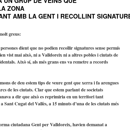
A UN GRUP DE VEÏNS QUE
LA ZONA
ANT AMB LA GENT I RECOLLINT SIGNATUR
molt greus:
s persones dient que no podien recollir signatures sense permís
en vist mai això, ni a Valldoreix ni a altres pobles i ciutats de
identals. Això sí, als més grans ens va remetre a records
mons de deu estem tips de veure gent que xerra i fa arengues
parcs de les ciutats. Clar que estem parlant de societats
nava a dir que això es reprimiria en un territori tant
 a Sant Cugat del Vallès, a 15 minuts d’una de les ciutats més
forma ciutadana Gent per Valldoreix, havien demanat a