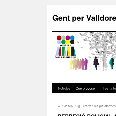
Gent per Valldore
Notícies
Què proposem
Fes la t
←
A Josep Puig li creixen les plataforme