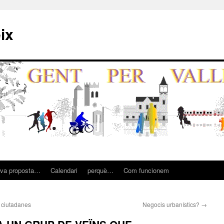
ix
eva proposta…
Calendari
perquè…
Com funcionem
s ciutadanes
Negocis urbanístics?
→