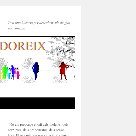
Tota una història per descobrir, ple de gent
per conèixer
“No em preocupa el crit dels violents, dels
corruptes, dels deshonestos, dels sense
ètica. El que més em preocupa és el silenci