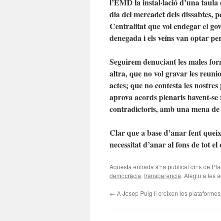
l’EMD la instal·lació d’una taula 
dia del mercadet dels dissabtes, p
Centralitat que vol endegar el gove
denegada i els veïns van optar pe
Seguirem denuciant les males for
altra, que no vol gravar les reuni
actes; que no contesta les nostres
aprova acords plenaris havent-se
contradictoris, amb una mena de 
Clar que a base d’anar fent quei
necessitat d’anar al fons de tot el
Aquesta entrada s'ha publicat dins de
Pla
democràcia
,
transparencia
. Afegiu a les a
←
A Josep Puig li creixen les plataforme